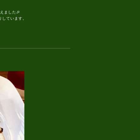
えました🎉
りしています。
。