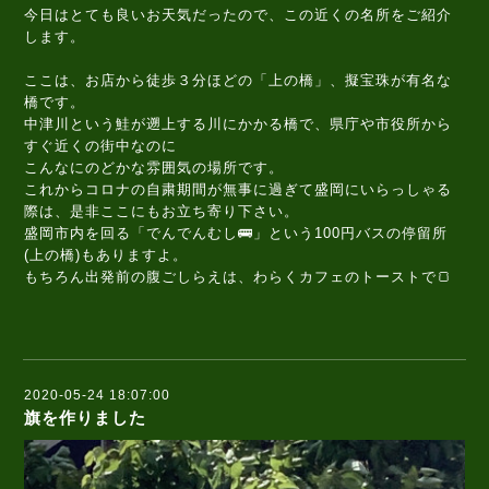
今日はとても良いお天気だったので、この近くの名所をご紹介
します。
ここは、お店から徒歩３分ほどの「上の橋」、擬宝珠が有名な
橋です。
中津川という鮭が遡上する川にかかる橋で、県庁や市役所から
すぐ近くの街中なのに
こんなにのどかな雰囲気の場所です。
これからコロナの自粛期間が無事に過ぎて盛岡にいらっしゃる
際は、是非ここにもお立ち寄り下さい。
盛岡市内を回る「でんでんむし🚌」という100円バスの停留所
(上の橋)もありますよ。
もちろん出発前の腹ごしらえは、わらくカフェのトーストで🍞
2020-05-24 18:07:00
旗を作りました