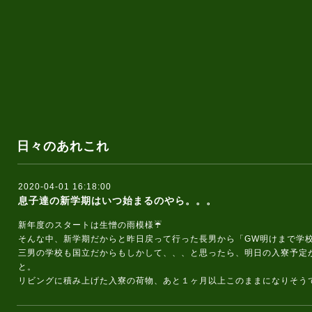
日々のあれこれ
2020-04-01 16:18:00
息子達の新学期はいつ始まるのやら。。。
新年度のスタートは生憎の雨模様☔️
そんな中、新学期だからと昨日戻って行った長男から「GW明けまで学
三男の学校も国立だからもしかして、、、と思ったら、明日の入寮予定
と。
リビングに積み上げた入寮の荷物、あと１ヶ月以上このままになりそうで