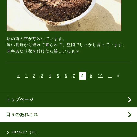
店の前の杏が芽吹いています。
遠い長野から連れて来られて、盛岡でしっかり育っています。
来年あたり花を付けたら嬉しいなぁ☺️
«
1
2
3
4
5
6
7
8
9
10
...
»
トップページ
日々のあれこれ
2026-07（2）